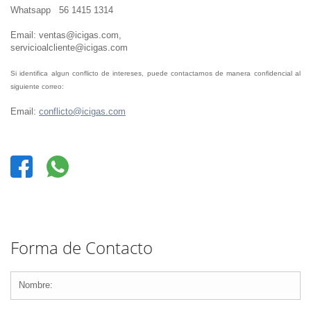
Whatsapp 56 1415 1314
Email: ventas@icigas.com,
servicioalcliente@icigas.com
Si identifica algun conflicto de intereses, puede contactarnos de manera confidencial al
siguiente correo:
Email:
conflicto@icigas.com
Forma de Contacto
*Este no es un nombre valido.
*Este campo es requerido.
Nombre:
Mensaje Enviado.